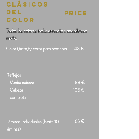
CLÁSICOS
DEL
Price
COLOR
Todos los colores incluyen corte y secado con
moño.
Color (tinte) y corte para hombres
48 €
Reflejos
Media cabeza
88 €
Cabeza
105 €
completa
65 €
Láminas individuales (hasta 10
láminas)